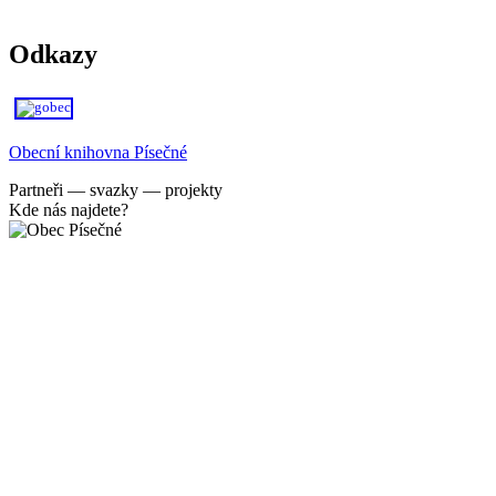
Odkazy
Obecní knihovna Písečné
Partneři — svazky — projekty
Kde nás najdete?