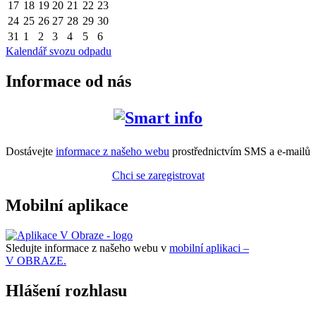
17
18
19
20
21
22
23
24
25
26
27
28
29
30
31
1
2
3
4
5
6
Kalendář svozu odpadu
Informace od nás
Dostávejte
informace z našeho webu
prostřednictvím SMS a e-mailů
Chci se zaregistrovat
Mobilní aplikace
Sledujte informace z našeho webu v
mobilní aplikaci –
V OBRAZE.
Hlášení rozhlasu