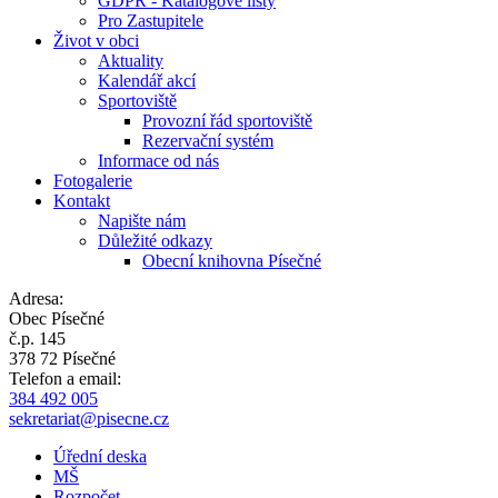
GDPR - Katalogové listy
Pro Zastupitele
Život v obci
Aktuality
Kalendář akcí
Sportoviště
Provozní řád sportoviště
Rezervační systém
Informace od nás
Fotogalerie
Kontakt
Napište nám
Důležité odkazy
Obecní knihovna Písečné
Adresa:
Obec Písečné
č.p. 145
378 72 Písečné
Telefon a email:
384 492 005
sekretariat@pisecne.cz
Úřední deska
MŠ
Rozpočet