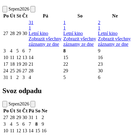
Srpen
2026
Po
Út
St
Čt
Pá
So
Ne
31
1
2
1
1
1
27
28
29
30
Letní kino
Letní kino
Letní kino
Zobrazit všechny
Zobrazit všechny
Zobrazit všechny
záznamy ze dne
záznamy ze dne
záznamy ze dne
3
4
5
6
7
8
9
10
11
12
13
14
15
16
17
18
19
20
21
22
23
24
25
26
27
28
29
30
31
1
2
3
4
5
6
Svoz odpadu
Srpen
2026
Po
Út
St
Čt
Pá
So
Ne
27
28
29
30
31
1
2
3
4
5
6
7
8
9
10
11
12
13
14
15
16