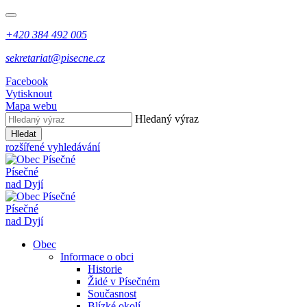
+420 384 492 005
sekretariat@pisecne.cz
Facebook
Vytisknout
Mapa webu
Hledaný výraz
Hledat
rozšířené vyhledávání
Písečné
nad Dyjí
Písečné
nad Dyjí
Obec
Informace o obci
Historie
Židé v Písečném
Současnost
Blízké okolí