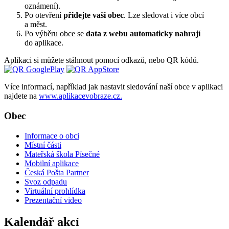
oznámení).
Po otevření
přidejte vaši obec
. Lze sledovat i více obcí
a měst.
Po výběru obce se
data z webu automaticky nahrají
do aplikace.
Aplikaci si můžete stáhnout pomocí odkazů, nebo QR kódů.
Více informací, například jak nastavit sledování naší obce v aplikaci
najdete na
www.aplikacevobraze.cz.
Obec
Informace o obci
Místní části
Mateřská škola Písečné
Mobilní aplikace
Česká Pošta Partner
Svoz odpadu
Virtuální prohlídka
Prezentační video
Kalendář akcí