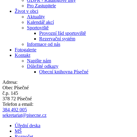
GDPR - Katalogové listy
Pro Zastupitele
Život v obci
Aktuality
Kalendář akcí
Sportoviště
Provozní řád sportoviště
Rezervační systém
Informace od nás
Fotogalerie
Kontakt
Napište nám
Důležité odkazy
Obecní knihovna Písečné
Adresa:
Obec Písečné
č.p. 145
378 72 Písečné
Telefon a email:
384 492 005
sekretariat@pisecne.cz
Úřední deska
MŠ
Rozpočet