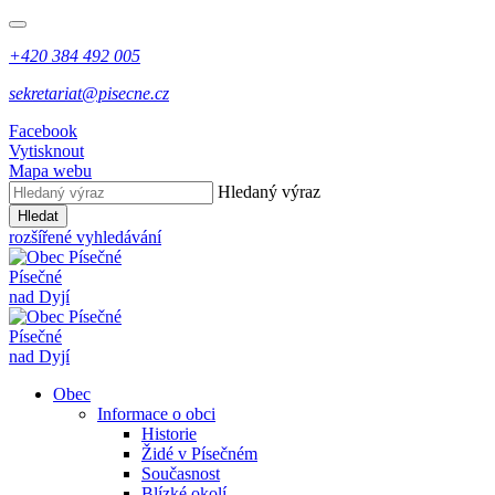
+420 384 492 005
sekretariat@pisecne.cz
Facebook
Vytisknout
Mapa webu
Hledaný výraz
Hledat
rozšířené vyhledávání
Písečné
nad Dyjí
Písečné
nad Dyjí
Obec
Informace o obci
Historie
Židé v Písečném
Současnost
Blízké okolí