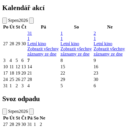
Kalendář akcí
Srpen
2026
Po
Út
St
Čt
Pá
So
Ne
31
1
2
1
1
1
27
28
29
30
Letní kino
Letní kino
Letní kino
Zobrazit všechny
Zobrazit všechny
Zobrazit všechny
záznamy ze dne
záznamy ze dne
záznamy ze dne
3
4
5
6
7
8
9
10
11
12
13
14
15
16
17
18
19
20
21
22
23
24
25
26
27
28
29
30
31
1
2
3
4
5
6
Svoz odpadu
Srpen
2026
Po
Út
St
Čt
Pá
So
Ne
27
28
29
30
31
1
2