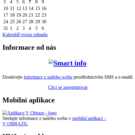
3
4
5
6
7
8
9
10
11
12
13
14
15
16
17
18
19
20
21
22
23
24
25
26
27
28
29
30
31
1
2
3
4
5
6
Kalendář svozu odpadu
Informace od nás
Dostávejte
informace z našeho webu
prostřednictvím SMS a e-mailů
Chci se zaregistrovat
Mobilní aplikace
Sledujte informace z našeho webu v
mobilní aplikaci –
V OBRAZE.