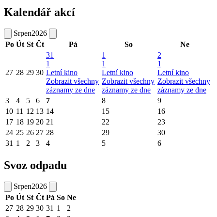
Kalendář akcí
Srpen
2026
Po
Út
St
Čt
Pá
So
Ne
31
1
2
1
1
1
27
28
29
30
Letní kino
Letní kino
Letní kino
Zobrazit všechny
Zobrazit všechny
Zobrazit všechny
záznamy ze dne
záznamy ze dne
záznamy ze dne
3
4
5
6
7
8
9
10
11
12
13
14
15
16
17
18
19
20
21
22
23
24
25
26
27
28
29
30
31
1
2
3
4
5
6
Svoz odpadu
Srpen
2026
Po
Út
St
Čt
Pá
So
Ne
27
28
29
30
31
1
2