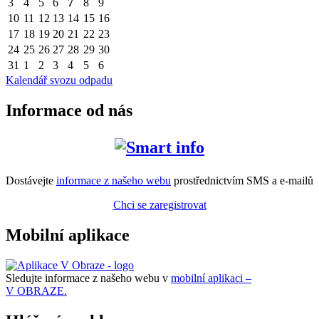
3
4
5
6
7
8
9
10
11
12
13
14
15
16
17
18
19
20
21
22
23
24
25
26
27
28
29
30
31
1
2
3
4
5
6
Kalendář svozu odpadu
Informace od nás
Dostávejte
informace z našeho webu
prostřednictvím SMS a e-mailů
Chci se zaregistrovat
Mobilní aplikace
Sledujte informace z našeho webu v
mobilní aplikaci –
V OBRAZE.