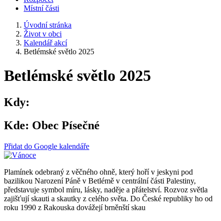
Místní části
Úvodní stránka
Život v obci
Kalendář akcí
Betlémské světlo 2025
Betlémské světlo 2025
Kdy:
Kde:
Obec Písečné
Přidat do Google kalendáře
Plamínek odebraný z věčného ohně, který hoří v jeskyni pod
bazilikou Narození Páně v Betlémě v centrální části Palestiny,
představuje symbol míru, lásky, naděje a přátelství. Rozvoz světla
zajišťují skauti a skautky z celého světa. Do České republiky ho od
roku 1990 z Rakouska dovážejí brněnští skau