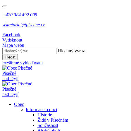
+420 384 492 005
sekretariat@pisecne.cz
Facebook
Vytisknout
Mapa webu
Hledaný výraz
Hledat
rozšířené vyhledávání
Písečné
nad Dyjí
Písečné
nad Dyjí
Obec
Informace o obci
Historie
Židé v Písečném
Současnost
Blízké okolí