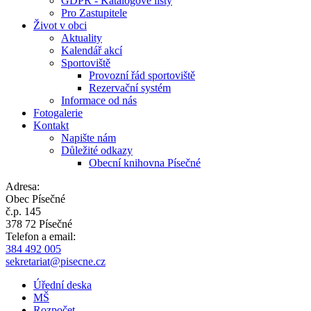
GDPR - Katalogové listy
Pro Zastupitele
Život v obci
Aktuality
Kalendář akcí
Sportoviště
Provozní řád sportoviště
Rezervační systém
Informace od nás
Fotogalerie
Kontakt
Napište nám
Důležité odkazy
Obecní knihovna Písečné
Adresa:
Obec Písečné
č.p. 145
378 72 Písečné
Telefon a email:
384 492 005
sekretariat@pisecne.cz
Úřední deska
MŠ
Rozpočet