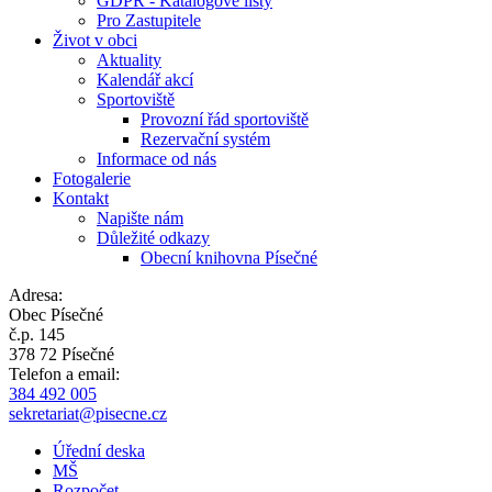
GDPR - Katalogové listy
Pro Zastupitele
Život v obci
Aktuality
Kalendář akcí
Sportoviště
Provozní řád sportoviště
Rezervační systém
Informace od nás
Fotogalerie
Kontakt
Napište nám
Důležité odkazy
Obecní knihovna Písečné
Adresa:
Obec Písečné
č.p. 145
378 72 Písečné
Telefon a email:
384 492 005
sekretariat@pisecne.cz
Úřední deska
MŠ
Rozpočet