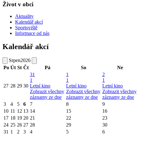
Život v obci
Aktuality
Kalendář akcí
Sportoviště
Informace od nás
Kalendář akcí
Srpen
2026
Po
Út
St
Čt
Pá
So
Ne
31
1
2
1
1
1
27
28
29
30
Letní kino
Letní kino
Letní kino
Zobrazit všechny
Zobrazit všechny
Zobrazit všechny
záznamy ze dne
záznamy ze dne
záznamy ze dne
3
4
5
6
7
8
9
10
11
12
13
14
15
16
17
18
19
20
21
22
23
24
25
26
27
28
29
30
31
1
2
3
4
5
6