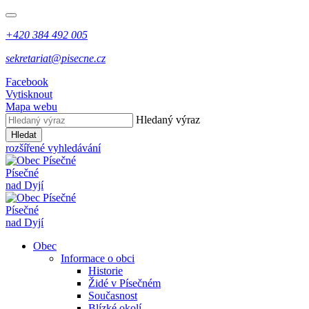
+420 384 492 005
sekretariat@pisecne.cz
Facebook
Vytisknout
Mapa webu
Hledaný výraz
Hledat
rozšířené vyhledávání
Písečné
nad Dyjí
Písečné
nad Dyjí
Obec
Informace o obci
Historie
Židé v Písečném
Současnost
Blízké okolí