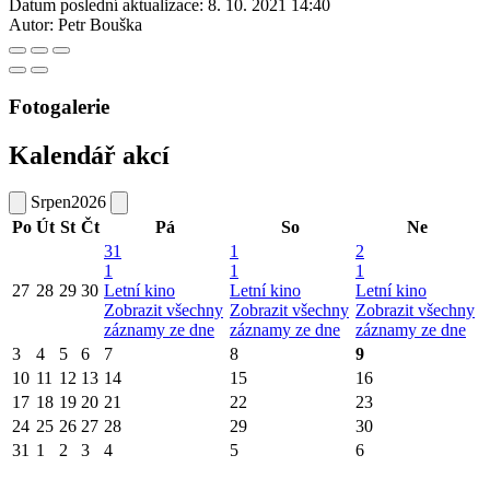
Datum poslední aktualizace:
8. 10. 2021 14:40
Autor:
Petr Bouška
Fotogalerie
Kalendář akcí
Srpen
2026
Po
Út
St
Čt
Pá
So
Ne
31
1
2
1
1
1
27
28
29
30
Letní kino
Letní kino
Letní kino
Zobrazit všechny
Zobrazit všechny
Zobrazit všechny
záznamy ze dne
záznamy ze dne
záznamy ze dne
3
4
5
6
7
8
9
10
11
12
13
14
15
16
17
18
19
20
21
22
23
24
25
26
27
28
29
30
31
1
2
3
4
5
6