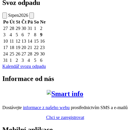
Svoz odpadu
Srpen
2026
Po
Út
St
Čt
Pá
So
Ne
27
28
29
30
31
1
2
3
4
5
6
7
8
9
10
11
12
13
14
15
16
17
18
19
20
21
22
23
24
25
26
27
28
29
30
31
1
2
3
4
5
6
Kalendář svozu odpadu
Informace od nás
Dostávejte
informace z našeho webu
prostřednictvím SMS a e-mailů
Chci se zaregistrovat
Mobilní aplikace