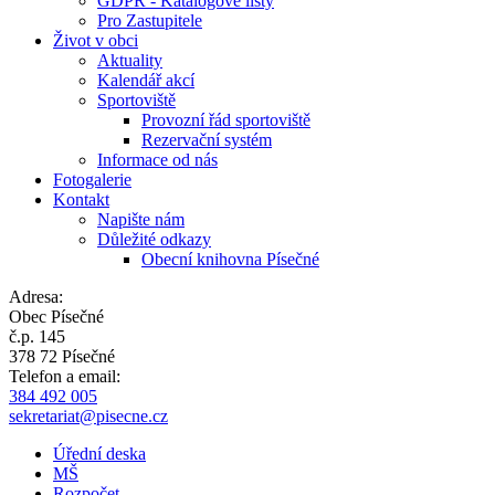
GDPR - Katalogové listy
Pro Zastupitele
Život v obci
Aktuality
Kalendář akcí
Sportoviště
Provozní řád sportoviště
Rezervační systém
Informace od nás
Fotogalerie
Kontakt
Napište nám
Důležité odkazy
Obecní knihovna Písečné
Adresa:
Obec Písečné
č.p. 145
378 72 Písečné
Telefon a email:
384 492 005
sekretariat@pisecne.cz
Úřední deska
MŠ
Rozpočet