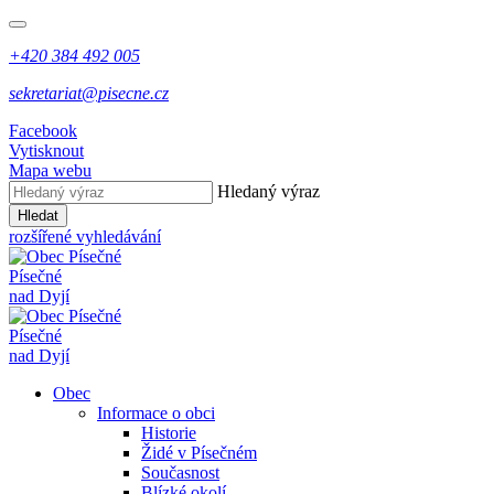
+420 384 492 005
sekretariat@pisecne.cz
Facebook
Vytisknout
Mapa webu
Hledaný výraz
Hledat
rozšířené vyhledávání
Písečné
nad Dyjí
Písečné
nad Dyjí
Obec
Informace o obci
Historie
Židé v Písečném
Současnost
Blízké okolí