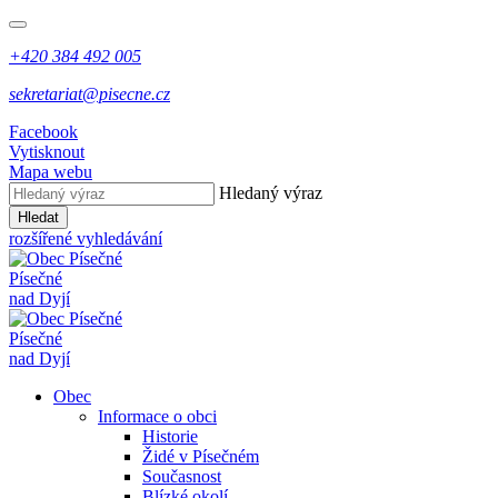
+420 384 492 005
sekretariat@pisecne.cz
Facebook
Vytisknout
Mapa webu
Hledaný výraz
Hledat
rozšířené vyhledávání
Písečné
nad Dyjí
Písečné
nad Dyjí
Obec
Informace o obci
Historie
Židé v Písečném
Současnost
Blízké okolí