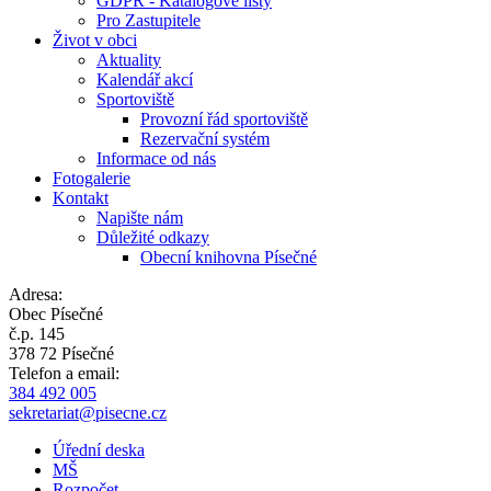
GDPR - Katalogové listy
Pro Zastupitele
Život v obci
Aktuality
Kalendář akcí
Sportoviště
Provozní řád sportoviště
Rezervační systém
Informace od nás
Fotogalerie
Kontakt
Napište nám
Důležité odkazy
Obecní knihovna Písečné
Adresa:
Obec Písečné
č.p. 145
378 72 Písečné
Telefon a email:
384 492 005
sekretariat@pisecne.cz
Úřední deska
MŠ
Rozpočet