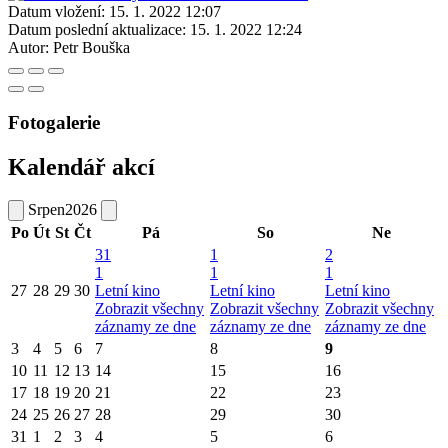
Datum vložení:
15. 1. 2022 12:07
Datum poslední aktualizace:
15. 1. 2022 12:24
Autor:
Petr Bouška
Fotogalerie
Kalendář akcí
Srpen
2026
Po
Út
St
Čt
Pá
So
Ne
31
1
2
1
1
1
27
28
29
30
Letní kino
Letní kino
Letní kino
Zobrazit všechny
Zobrazit všechny
Zobrazit všechny
záznamy ze dne
záznamy ze dne
záznamy ze dne
3
4
5
6
7
8
9
10
11
12
13
14
15
16
17
18
19
20
21
22
23
24
25
26
27
28
29
30
31
1
2
3
4
5
6